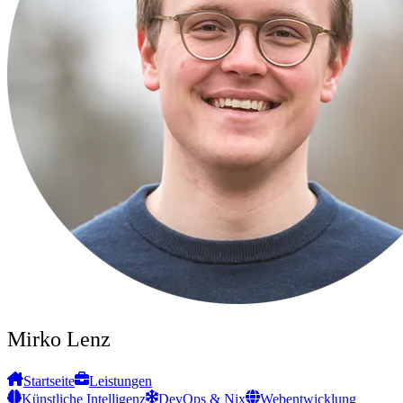
Mirko Lenz
Startseite
Leistungen
Künstliche Intelligenz
DevOps & Nix
Webentwicklung